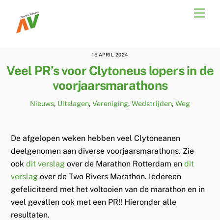
Skip
Men
to
content
15 APRIL 2024
Veel PR’s voor Clytoneus lopers in de
voorjaarsmarathons
Nieuws
,
Uitslagen
,
Vereniging
,
Wedstrijden
,
Weg
De afgelopen weken hebben veel Clytoneanen
deelgenomen aan diverse voorjaarsmarathons. Zie
ook
dit verslag
over de Marathon Rotterdam en
dit
verslag
over de Two Rivers Marathon. Iedereen
gefeliciteerd met het voltooien van de marathon en in
veel gevallen ook met een PR!! Hieronder alle
resultaten.