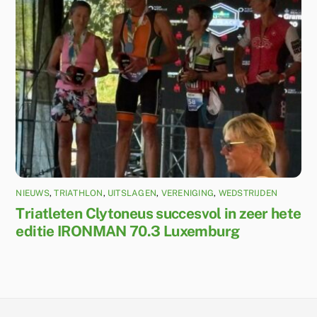
NIEUWS
,
TRIATHLON
,
UITSLAGEN
,
VERENIGING
,
WEDSTRIJDEN
Triatleten Clytoneus succesvol in zeer hete
editie IRONMAN 70.3 Luxemburg