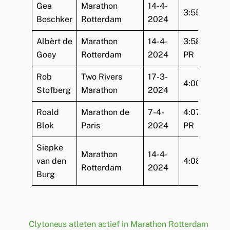
Gea
Marathon
14-4-
3:55:18
Boschker
Rotterdam
2024
Albèrt de
Marathon
14-4-
3:58:20
Goey
Rotterdam
2024
PR
Rob
Two Rivers
17-3-
4:00:12
Stofberg
Marathon
2024
Roald
Marathon de
7-4-
4:07:31
Blok
Paris
2024
PR
Siepke
Marathon
14-4-
van den
4:08:50
Rotterdam
2024
Burg
Clytoneus atleten actief in Marathon Rotterdam