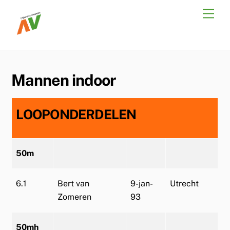
Skip
Men
to
content
Mannen indoor
LOOPONDERDELEN
50m
6.1
Bert van
9-jan-
Utrecht
Zomeren
93
50mh