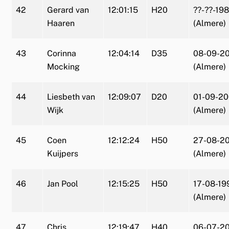
42
Gerard van
12:01:15
H20
??-??-19
Haaren
(Almere)
43
Corinna
12:04:14
D35
08-09-2
Mocking
(Almere)
44
Liesbeth van
12:09:07
D20
01-09-20
Wijk
(Almere)
45
Coen
12:12:24
H50
27-08-20
Kuijpers
(Almere)
46
Jan Pool
12:15:25
H50
17-08-19
(Almere)
47
Chris
12:19:47
H40
06-07-2