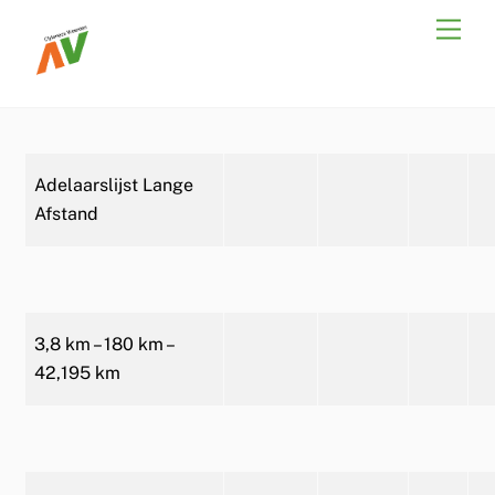
Skip
Men
to
content
Adelaarslijst Lange
Afstand
3,8 km – 180 km –
42,195 km