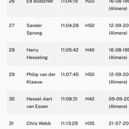
26
Ed Busscher
11:04:19
H20
16-08-19
(Almere)
27
Sander
11:04:28
H50
12-09-20
Sprong
(Almere)
28
Harry
11:05:42
H40
16-08-19
Hesseling
(Almere)
29
Philip van der
11:07:45
H50
12-09-20
Klaauw
(Almere)
30
Hessel-Aart
11:08:31
H40
09-09-2
van Essen
(Almere)
31
Chris Webb
11:13:29
H35
21-07-20