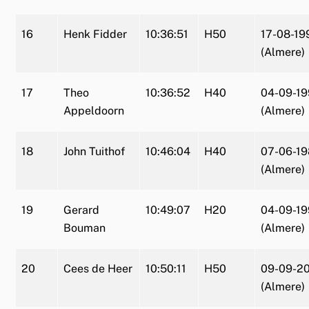
16
Henk Fidder
10:36:51
H50
17-08-19
(Almere)
17
Theo
10:36:52
H40
04-09-1
Appeldoorn
(Almere)
18
John Tuithof
10:46:04
H40
07-06-1
(Almere)
19
Gerard
10:49:07
H20
04-09-1
Bouman
(Almere)
20
Cees de Heer
10:50:11
H50
09-09-2
(Almere)