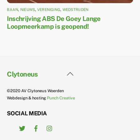
BAAN
,
NIEUWS
,
VERENIGING
,
WEDSTRIJDEN
Inschrijving ABS De Goey Lange
Loopmeerkamp is geopend!
Back
Clytoneus
To
Top
©2020 AV Clytoneus Woerden
Webdesign & hosting
Punch Creative
SOCIAL MEDIA
Twitter
Facebook
Instagram