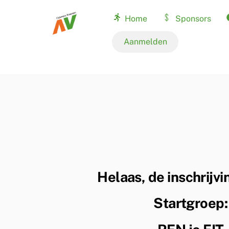
Skip
Home
Sponsors
to
content
Nationale records
Aanmelden
Helaas, de inschrijvi
Startgroep: