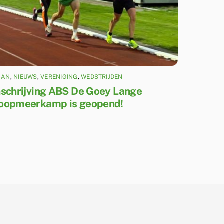
AAN
,
NIEUWS
,
VERENIGING
,
WEDSTRIJDEN
nschrijving ABS De Goey Lange
oopmeerkamp is geopend!