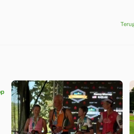
Terug
op