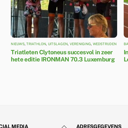
NIEUWS
,
TRIATHLON
,
UITSLAGEN
,
VERENIGING
,
WEDSTRIJDEN
B
Triatleten Clytoneus succesvol in zeer
I
hete editie IRONMAN 70.3 Luxemburg
L
Back
CIAL MEDIA
ADRESGEGEVENS