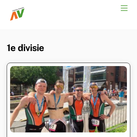
Skip
Men
to
content
1e divisie