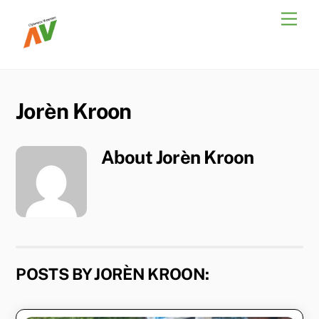
Skip
Men
to
content
Jorèn Kroon
About
Jorèn Kroon
POSTS BY JORÈN KROON: