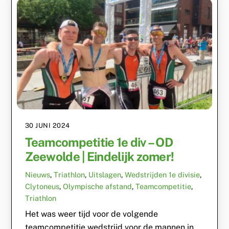
30 JUNI 2024
Teamcompetitie 1e div – OD
Zeewolde | Eindelijk zomer!
Nieuws
,
Triathlon
,
Uitslagen
,
Wedstrijden
1e divisie
,
Clytoneus
,
Olympische afstand
,
Teamcompetitie
,
Triathlon
Het was weer tijd voor de volgende
teamcompetitie wedstrijd voor de mannen in