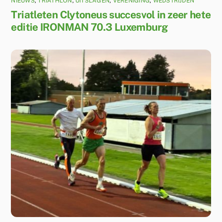
NIEUWS
,
TRIATHLON
,
UITSLAGEN
,
VERENIGING
,
WEDSTRIJDEN
Triatleten Clytoneus succesvol in zeer hete
editie IRONMAN 70.3 Luxemburg