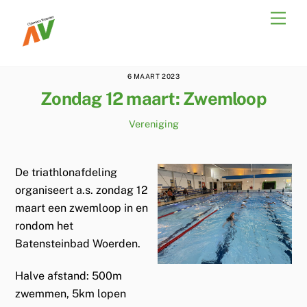
Skip
Men
to
content
6 MAART 2023
Zondag 12 maart: Zwemloop
Vereniging
De triathlonafdeling
organiseert a.s. zondag 12
maart een zwemloop in en
rondom het
Batensteinbad Woerden.
Halve afstand: 500m
zwemmen, 5km lopen