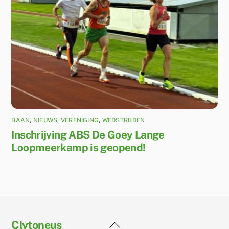
BAAN
,
NIEUWS
,
VERENIGING
,
WEDSTRIJDEN
Inschrijving ABS De Goey Lange
Loopmeerkamp is geopend!
Back
Clytoneus