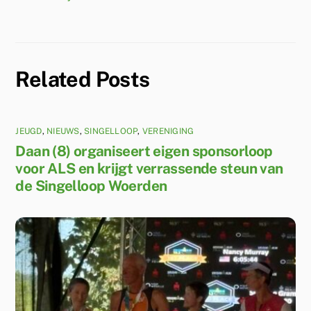
Related Posts
JEUGD
,
NIEUWS
,
SINGELLOOP
,
VERENIGING
Daan (8) organiseert eigen sponsorloop
voor ALS en krijgt verrassende steun van
de Singelloop Woerden