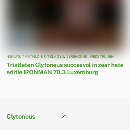
NIEUWS
,
TRIATHLON
,
UITSLAGEN
,
VERENIGING
,
WEDSTRIJDEN
Triatleten Clytoneus succesvol in zeer hete
editie IRONMAN 70.3 Luxemburg
Back
Clytoneus
To
Top