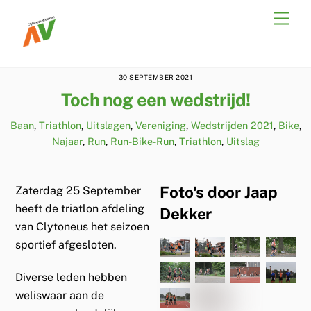
Skip
Men
to
content
30 SEPTEMBER 2021
Toch nog een wedstrijd!
Baan
,
Triathlon
,
Uitslagen
,
Vereniging
,
Wedstrijden
2021
,
Bike
,
Najaar
,
Run
,
Run-Bike-Run
,
Triathlon
,
Uitslag
Foto's door Jaap
Zaterdag 25 September
heeft de triatlon afdeling
Dekker
van Clytoneus het seizoen
sportief afgesloten.
Diverse leden hebben
weliswaar aan de