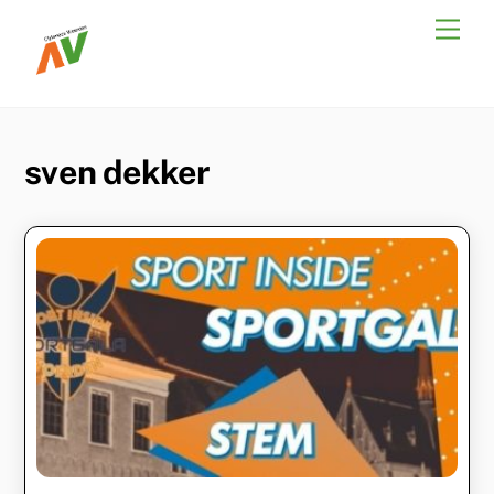
Skip
Men
to
content
sven dekker