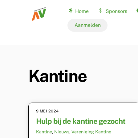
Skip
Home
Sponsors
to
content
Nationale records
Aanmelden
Kantine
9 MEI 2024
Hulp bij de kantine gezocht
Kantine
,
Nieuws
,
Vereniging
Kantine