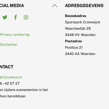
Back
CIAL MEDIA
ADRESGEGEVENS
To
Twitter
Facebook
Instagram
Bezoekadres
Top
Sportpark Cromwijck
Waardsedijk 29
Privacy verklaring
3448 HV Woerden
Postadres
Disclaimer
Postbus 21
3440 AA Woerden
NTACT
@clytoneus.nl
8 – 42 07 27
en tijdens evenementen is het
huis bereikbaar.