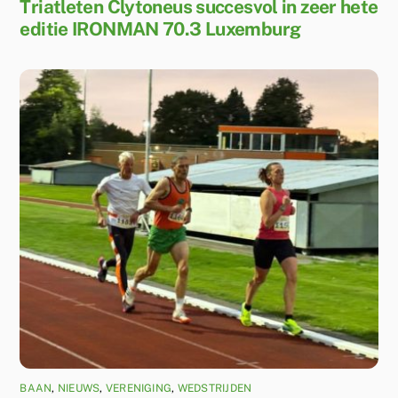
Triatleten Clytoneus succesvol in zeer hete
editie IRONMAN 70.3 Luxemburg
BAAN
,
NIEUWS
,
VERENIGING
,
WEDSTRIJDEN