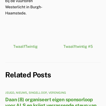
bij de vuurtoren
Westerlicht in Burgh-
Haamstede.
TwaalfTwintig
Twaalftwintig #5
Related Posts
JEUGD
,
NIEUWS
,
SINGELLOOP
,
VERENIGING
Daan (8) organiseert eigen sponsorloop
voor ALS en krijgt verrassende steun van