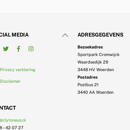
Back
CIAL MEDIA
ADRESGEGEVENS
To
Twitter
Facebook
Instagram
Bezoekadres
Top
Sportpark Cromwijck
Waardsedijk 29
Privacy verklaring
3448 HV Woerden
Postadres
Disclaimer
Postbus 21
3440 AA Woerden
NTACT
@clytoneus.nl
8 – 42 07 27