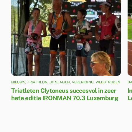
NIEUWS
,
TRIATHLON
,
UITSLAGEN
,
VERENIGING
,
WEDSTRIJDEN
B
Triatleten Clytoneus succesvol in zeer
I
hete editie IRONMAN 70.3 Luxemburg
L