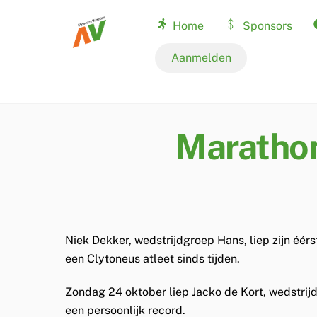
Skip
Home
Sponsors
to
content
Nationale records
Aanmelden
Marathon
Niek Dekker, wedstrijdgroep Hans, liep zijn éér
een Clytoneus atleet sinds tijden.
Zondag 24 oktober liep Jacko de Kort, wedstrijd
een persoonlijk record.