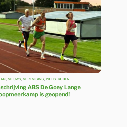
AAN
,
NIEUWS
,
VERENIGING
,
WEDSTRIJDEN
nschrijving ABS De Goey Lange
oopmeerkamp is geopend!