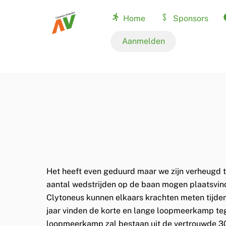
Skip
Home
Sponsors
to
content
Nationale records
Aanmelden
Het heeft even geduurd maar we zijn verheugd 
aantal wedstrijden op de baan mogen plaatsvin
Clytoneus kunnen elkaars krachten meten tijde
jaar vinden de korte en lange loopmeerkamp teg
loopmeerkamp zal bestaan uit de vertrouwde 