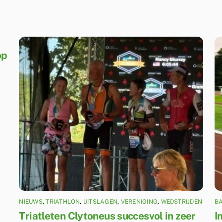
op
NIEUWS
,
TRIATHLON
,
UITSLAGEN
,
VERENIGING
,
WEDSTRIJDEN
B
Triatleten Clytoneus succesvol in zeer
I