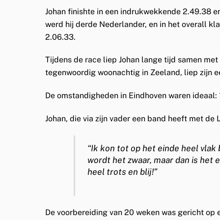
Johan finishte in een indrukwekkende
2.49.38
en
werd hij
derde Nederlander
, en in het
overall k
2.06.33.
Tijdens de race liep Johan lange tijd samen met
tegenwoordig woonachtig in Zeeland, liep zijn ee
De omstandigheden in Eindhoven waren ideaal: 1
Johan, die via zijn vader een band heeft met de
“Ik kon tot op het einde heel vlak
wordt het zwaar, maar dan is het 
heel trots en blij!”
De
voorbereiding van 20 weken
was gericht op e