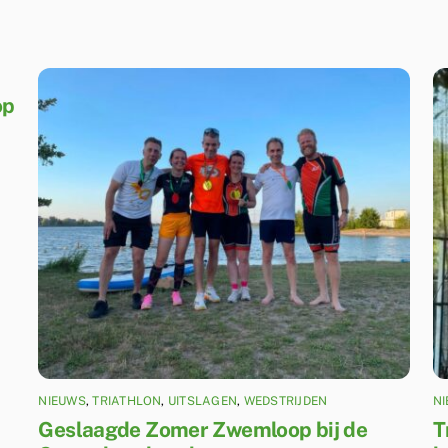
op
NIEUWS
,
TRIATHLON
,
UITSLAGEN
,
WEDSTRIJDEN
N
Geslaagde Zomer Zwemloop bij de
T