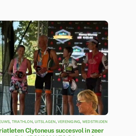
IEUWS
,
TRIATHLON
,
UITSLAGEN
,
VERENIGING
,
WEDSTRIJDEN
riatleten Clytoneus succesvol in zeer