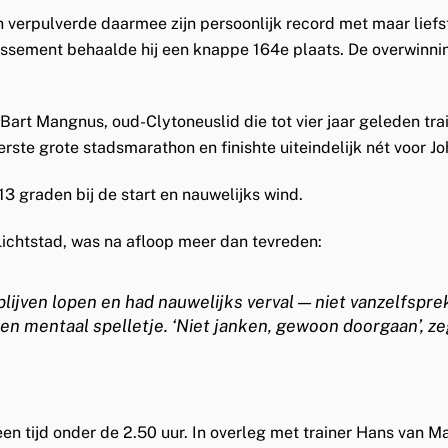
 verpulverde daarmee zijn persoonlijk record met maar lief
lassement
behaalde hij een knappe
164e plaats
. De overwinn
Bart Mangnus
, oud-Clytoneuslid die tot vier jaar geleden tra
rste grote stadsmarathon en finishte uiteindelijk nét voor Jo
3 graden bij de start en nauwelijks wind.
 Lichtstad, was na afloop meer dan tevreden:
 blijven lopen en had nauwelijks verval — niet vanzelfspr
een mentaal spelletje. ‘Niet janken, gewoon doorgaan’, z
en tijd onder de 2.50 uur. In overleg met trainer
Hans van Ma