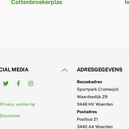
Cattenbroekerplas
h
Back
CIAL MEDIA
ADRESGEGEVENS
To
Twitter
Facebook
Instagram
Bezoekadres
Top
Sportpark Cromwijck
Waardsedijk 29
Privacy verklaring
3448 HV Woerden
Postadres
Disclaimer
Postbus 21
3440 AA Woerden