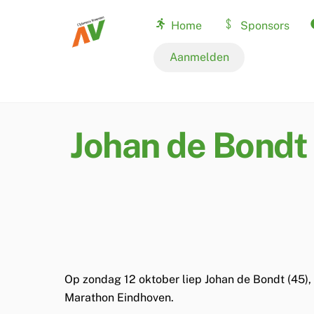
Skip
Home
Sponsors
to
content
Nationale records
Aanmelden
Johan de Bondt 
Op zondag 12 oktober liep
Johan de Bondt (45)
,
Marathon Eindhoven
.