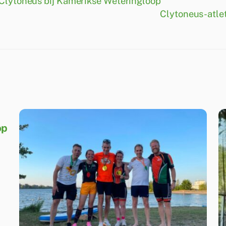
 Clytoneus bij Kamerikse Weteringloop
Clytoneus-atlet
op