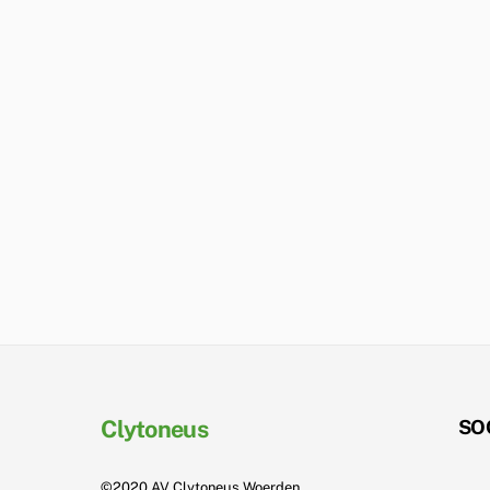
Clytoneus
SO
©2020 AV Clytoneus Woerden