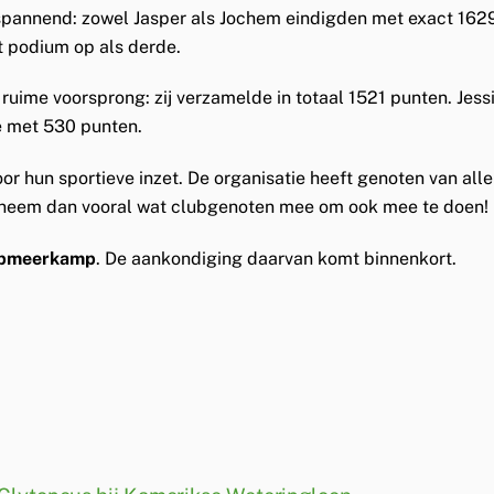
 spannend: zowel Jasper als Jochem eindigden met exact 162
t podium op als derde.
 ruime voorsprong: zij verzamelde in totaal 1521 punten. J
e met 530 punten.
or hun sportieve inzet. De organisatie heeft genoten van all
 en neem dan vooral wat clubgenoten mee om ook mee te doen!
opmeerkamp
. De aankondiging daarvan komt binnenkort.