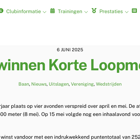
Clubinformatie
Trainingen
Prestaties
Jongens U12 (Pupillen A)
Jongens U10 (Pupillen B)
Jongens U9 (Pupillen C)
Jongens U20 (Junioren A)
Jongens U18 (Junioren B)
Jongens U16 (Junioren C)
Jongens U14 (Junioren D)
Mannen masters
Mannen indoor
Jongens U20 (Junioren A) indoor
Jongens U18 (Junioren B) indoor
Jongens U16 (Junioren C) Indoor
Jongens U14 (Junioren D) Indoor
Jongens U12 (Pupillen A) indoor
Jongens U10 (Pupillen B) Indoor
Jongens U9 (Pupillen C) Indoor
Mannen Masters Indoor
6 JUNI 2025
 winnen Korte Loop
Baan
,
Nieuws
,
Uitslagen
,
Vereniging
,
Wedstrijden
rjaar plaats op vier avonden verspreid over april en mei. 
 1500 meter (8 mei). Op 15 mei volgde nog een inhaalavond vo
e winst vandoor met een indrukwekkend puntentotaal van 2