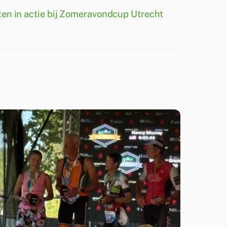
en in actie bij Zomeravondcup Utrecht