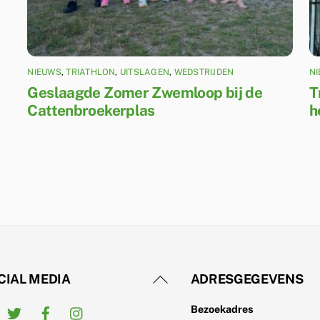
NIEUWS
,
TRIATHLON
,
UITSLAGEN
,
WEDSTRIJDEN
N
Geslaagde Zomer Zwemloop bij de
T
Cattenbroekerplas
h
Back
CIAL MEDIA
ADRESGEGEVENS
To
Twitter
Facebook
Instagram
Bezoekadres
Top