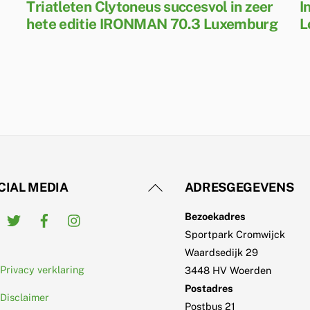
Triatleten Clytoneus succesvol in zeer
I
hete editie IRONMAN 70.3 Luxemburg
L
Back
CIAL MEDIA
ADRESGEGEVENS
To
Twitter
Facebook
Instagram
Bezoekadres
Top
Sportpark Cromwijck
Waardsedijk 29
Privacy verklaring
3448 HV Woerden
Postadres
Disclaimer
Postbus 21