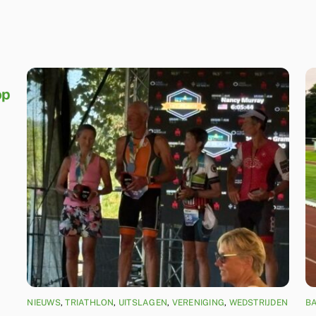
op
NIEUWS
,
TRIATHLON
,
UITSLAGEN
,
VERENIGING
,
WEDSTRIJDEN
B