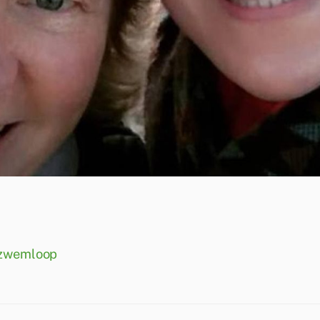
t zwemloop