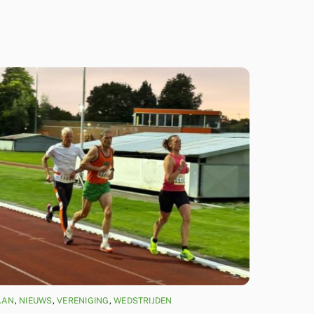
AAN
,
NIEUWS
,
VERENIGING
,
WEDSTRIJDEN