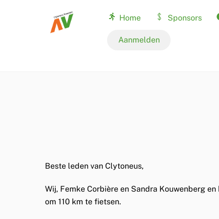
Skip
Home
Sponsors
to
content
Nationale records
Aanmelden
Beste leden van Clytoneus,
Wij, Femke Corbière en Sandra Kouwenberg en bei
om 110 km te fietsen.