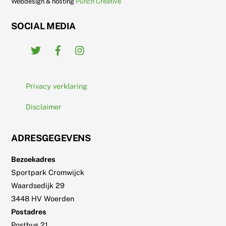
Webdesign & hosting
Punch Creative
SOCIAL MEDIA
Twitter
Facebook
Instagram
Privacy verklaring
Disclaimer
ADRESGEGEVENS
Bezoekadres
Sportpark Cromwijck
Waardsedijk 29
3448 HV Woerden
Postadres
Postbus 21