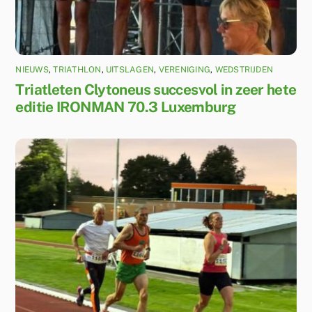
NIEUWS
,
TRIATHLON
,
UITSLAGEN
,
VERENIGING
,
WEDSTRIJDEN
Triatleten Clytoneus succesvol in zeer hete
editie IRONMAN 70.3 Luxemburg