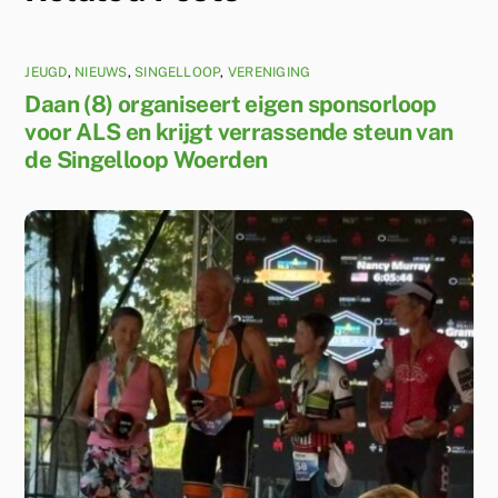
JEUGD
,
NIEUWS
,
SINGELLOOP
,
VERENIGING
Daan (8) organiseert eigen sponsorloop
voor ALS en krijgt verrassende steun van
de Singelloop Woerden