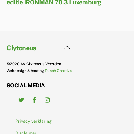
editie IRONMAN 70.3 Luxemburg
Back
Clytoneus
To
Top
©2020 AV Clytoneus Woerden
Webdesign & hosting
Punch Creative
SOCIAL MEDIA
Twitter
Facebook
Instagram
Privacy verklaring
Disclaimer