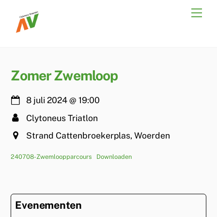
Skip
Men
to
content
Zomer Zwemloop
8 juli 2024
@
19:00
Clytoneus Triatlon
Strand Cattenbroekerplas, Woerden
240708-Zwemloopparcours
Downloaden
Evenementen