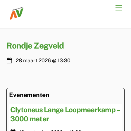
Skip
Men
to
content
Rondje Zegveld
28 maart 2026
@
13:30
Evenementen
Clytoneus Lange Loopmeerkamp –
3000 meter