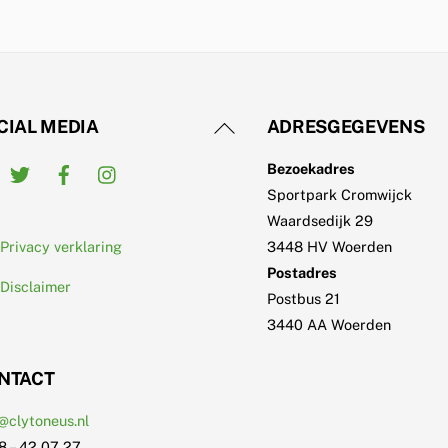
Back
CIAL MEDIA
ADRESGEGEVENS
To
Twitter
Facebook
Instagram
Bezoekadres
Top
Sportpark Cromwijck
Waardsedijk 29
Privacy verklaring
3448 HV Woerden
Postadres
Disclaimer
Postbus 21
3440 AA Woerden
NTACT
@clytoneus.nl
8 – 42 07 27