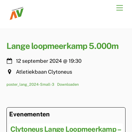
Skip
Men
to
content
Lange loopmeerkamp 5.000m
12 september 2024
@
19:30
Atletiekbaan Clytoneus
poster_lang_2024-Small-3
Downloaden
Evenementen
Clytoneus Lange Loopmeerkamp –